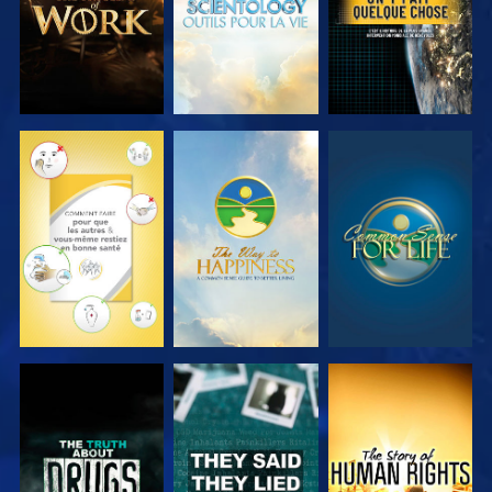
REGARDER
REGARDER
REGARDER
REGARDER
REGARDER
REGARDER