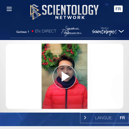
FR
EN DIRECT
Curieux ?
Play
Video
LANGUE:
FR