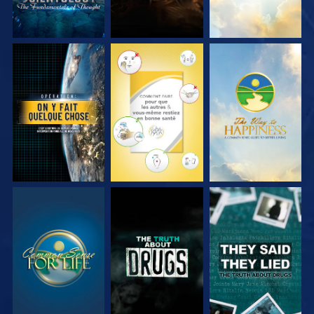
REGARDER
REGARDER
REGARDER
REGARDER
REGARDER
REGARDER