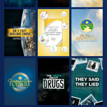
REGARDER
REGARDER
REGARDER
REGARDER
REGARDER
REGARDER