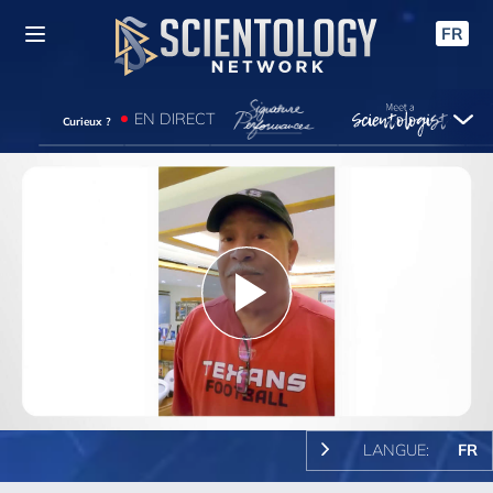
FR
EN DIRECT
Curieux ?
Play
Video
LANGUE:
FR