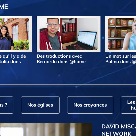
OME
 qu’il y a de
Des traductions avec
Un mot sur le
talia dans
Bernardo dans @home
Pálma dans 
Les
s ?
Nos églises
Nos croyances
hu
DAVID MISC
NETWORK