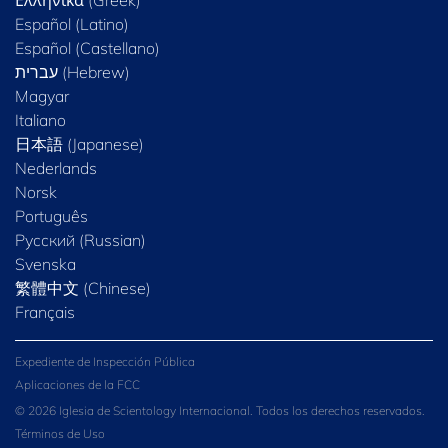
Ελληνικά (Greek)
Español (Latino)
Español (Castellano)
Magyar
Italiano
日本語 (Japanese)
Nederlands
Norsk
Português
Русский (Russian)
Svenska
繁體中文 (Chinese)
Français
Expediente de Inspección Pública
Aplicaciones de la FCC
© 2026 Iglesia de Scientology Internacional. Todos los derechos reservados.
Términos de Uso