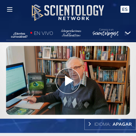
ES
EN VIVO
¿Sientes
curiosidad?
Play
Video
IDIOMA:
APAGAR