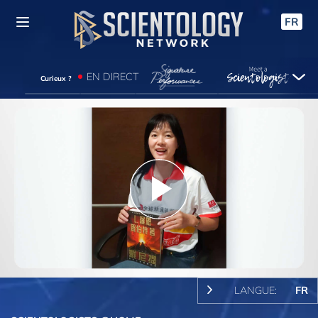
FR
EN DIRECT
Curieux ?
Play
Video
LANGUE:
FR