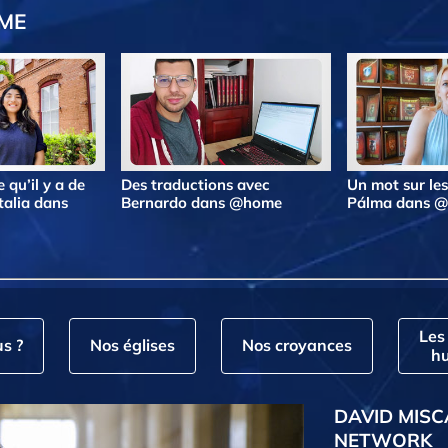
OME
 qu’il y a de
Des traductions avec
Un mot sur le
talia dans
Bernardo dans @home
Pálma dans 
Les
s ?
Nos églises
Nos croyances
hu
DAVID MISC
NETWORK