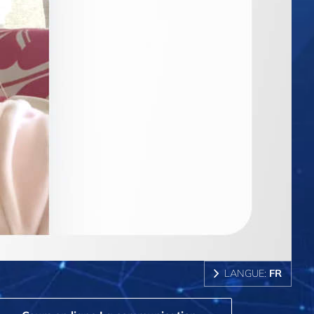
LANGUE:
FR