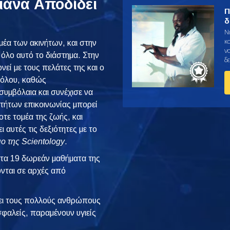
ιάνα Αποδίδει
Π
δ
Ν
κ
μέα των ακινήτων, και στην
να
όλο αυτό το διάστημα. Στην
δε
νεί με τους πελάτες της και ο
θόλου, καθώς
υμβόλαια και συνέχισε να
οτήτων επικοινωνίας μπορεί
τε τομέα της ζωής, και
ι αυτές τις δεξιότητες με το
ιο της Scientology
.
 τα 19 δωρεάν μαθήματα της
ονται σε αρχές από
ι τους πολλούς ανθρώπους
φαλείς, παραμένουν υγιείς