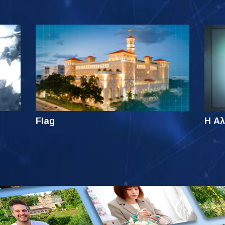
Flag
Η Αλ