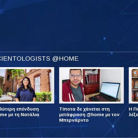
SCIENTOLOGISTS @HOME
λύτερη επένδυση
Τίποτα δε χάνεται στη
Η Πά
e με τη Νατάλια
μετάφραση @home με τον
λέξ
Μπερνάρντο