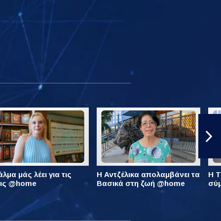
λμα μάς λέει για τις
Η Αντζέλικα απολαμβάνει τα
Η Τ
εις @home
Βασικά στη ζωή @home
σύ