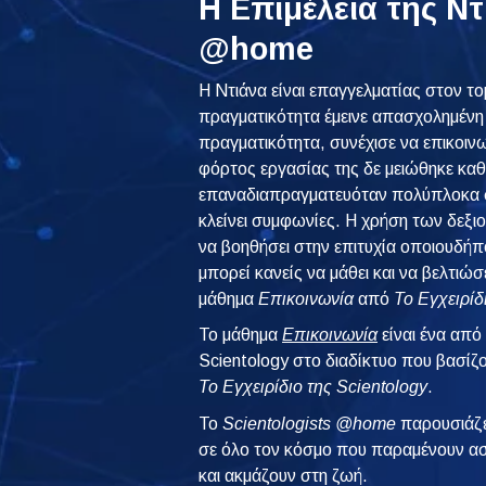
Η Επιμέλεια της Ντ
@home
Η Ντιάνα είναι επαγγελματίας στον το
πραγματικότητα έμεινε απασχολημένη 
πραγματικότητα, συνέχισε να επικοινω
φόρτος εργασίας της δε μειώθηκε κα
επαναδιαπραγματευόταν πολύπλοκα σ
κλείνει συμφωνίες. Η χρήση των δεξι
να βοηθήσει στην επιτυχία οποιουδήπο
μπορεί κανείς να μάθει και να βελτιώσε
μάθημα
Επικοινωνία
από
Το Εγχειρίδ
Το μάθημα
Επικοινωνία
είναι ένα από
Scientology στο διαδίκτυο που βασίζ
Το Εγχειρίδιο της Scientology
.
To
Scientologists @home
παρουσιάζε
σε όλο τον κόσμο που παραμένουν ασ
και ακμάζουν στη ζωή.