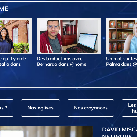
OME
 qu’il y a de
Des traductions avec
Un mot sur le
talia dans
Bernardo dans @home
Pálma dans 
Les
s ?
Nos églises
Nos croyances
hu
DAVID MISC
NETWORK