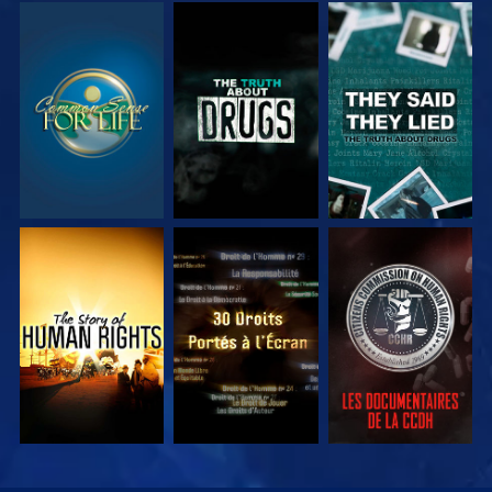
REGARDER
REGARDER
REGARDER
REGARDER
REGARDER
REGARDER