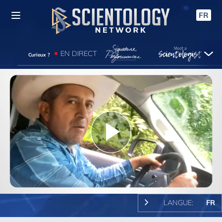
FR
EN DIRECT
Curieux ?
Play
Video
LANGUE:
FR