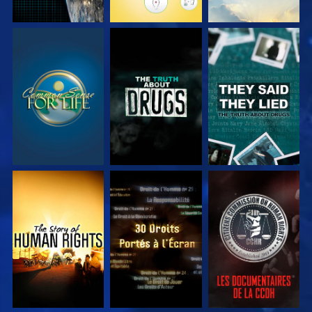
REGARDER
REGARDER
REGARDER
REGARDER
REGARDER
REGARDER