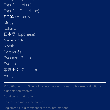
Español (Latino)
Español (Castellano)
Magyar
Italiano
日本語 (Japanese)
Nederlands
Norsk
Português
Русский (Russian)
Svenska
繁體中文 (Chinese)
Français
© 2026 Church of Scientology International. Tous droits de reproduction et
d’adaptation réservés.
Conditions d’utilisation
Politique en matière de cookies
Règlement sur la confidentialité des informations