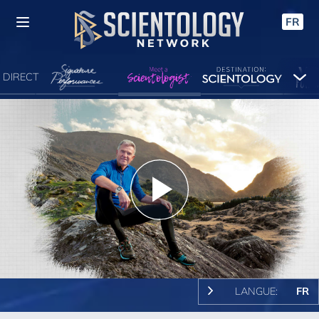
FR
 DIRECT
Play
Video
LANGUE:
FR