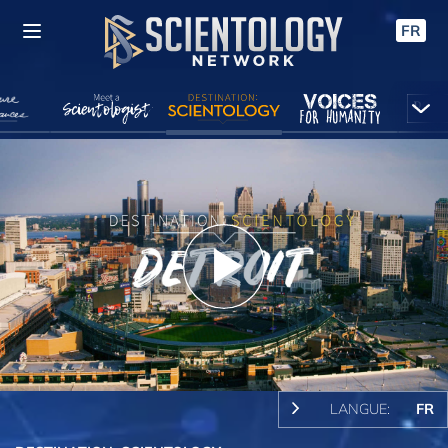
FR
Play
Video
LANGUE:
FR