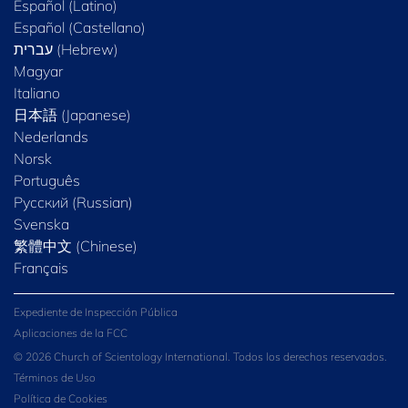
Español (Latino)
Español (Castellano)
Magyar
Italiano
日本語 (Japanese)
Nederlands
Norsk
Português
Русский (Russian)
Svenska
繁體中文 (Chinese)
Français
Expediente de Inspección Pública
Aplicaciones de la FCC
© 2026 Church of Scientology International. Todos los derechos reservados.
Términos de Uso
Política de Cookies