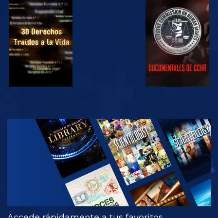
VE
VE
VE
VE
EXPLORA LAS
SERIES
Accede rápidamente a tus favoritos