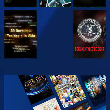
VE
VE
VE
VE
EXPLORA LAS
SERIES