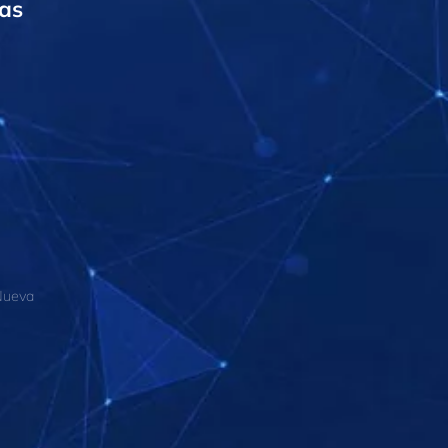
tas
 Nueva