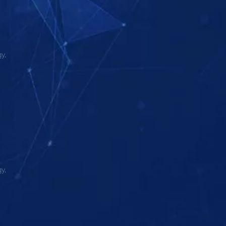
y,
y,