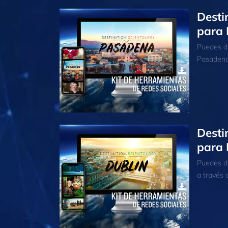
Desti
para 
Puedes de
Pasadena”
Desti
para 
Puedes de
a través d