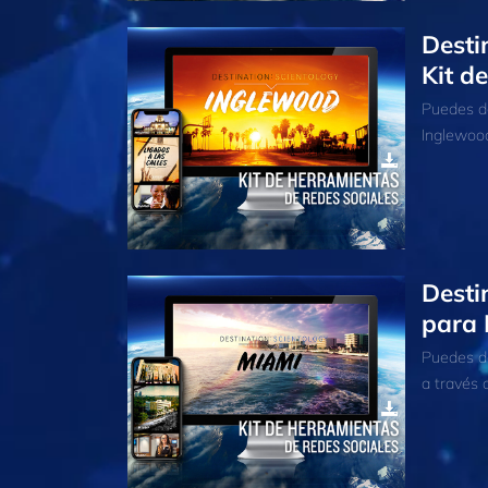
Desti
Kit d
Puedes de
Inglewood
Desti
para 
Puedes de
a través d