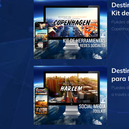
Desti
Kit d
Puedes de
Copenhagu
Desti
para 
Puedes de
a través d