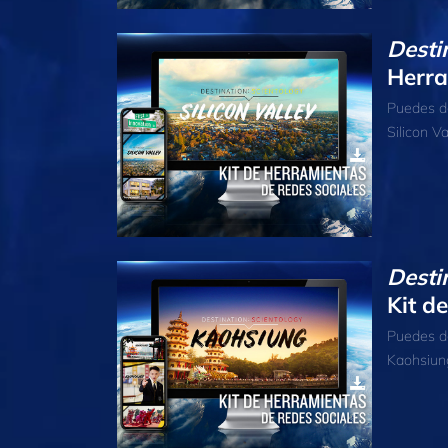
Desti
Herra
Puedes de
Silicon Va
Desti
Kit d
Puedes de
Kaohsiung