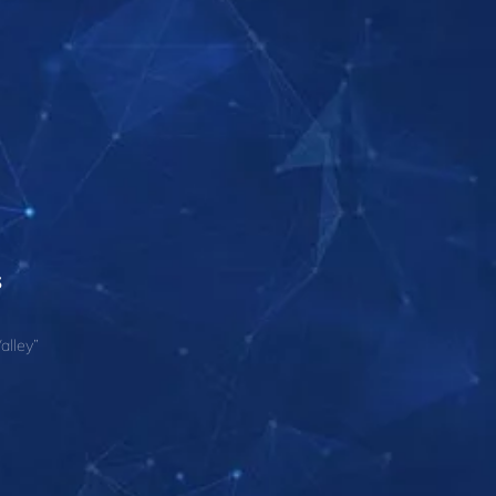
s
alley”