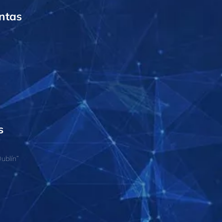
ntas
s
ublín”