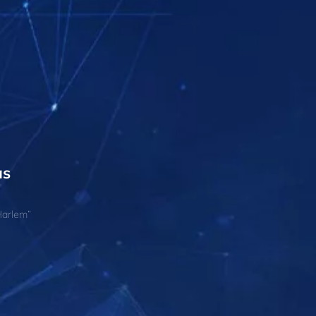
as
Harlem”