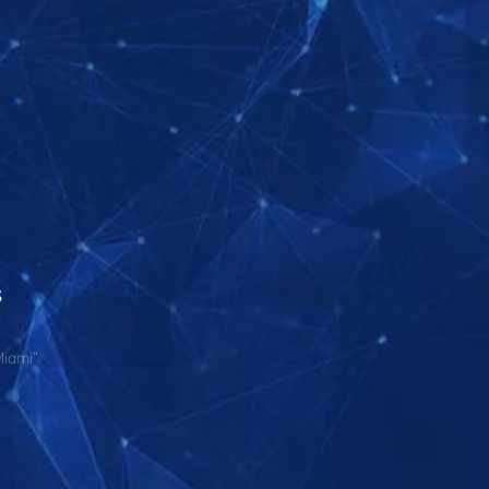
s
Miami”