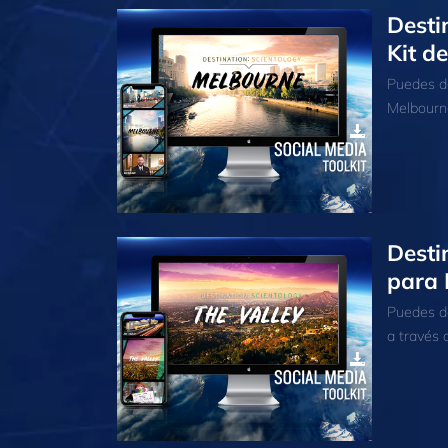
Desti
Kit d
Puedes de
Melbourne
Desti
para 
Puedes de
a través d