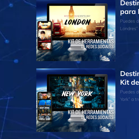
Desti
para 
Puedes de
Londres” 
Desti
Kit d
Puedes de
York” a tr