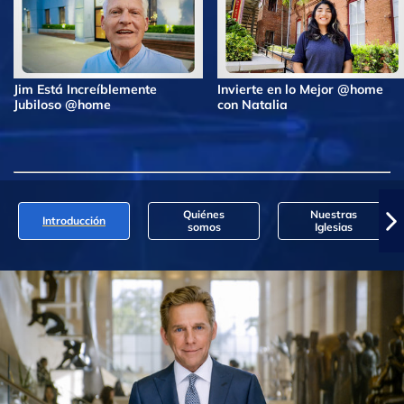
Jim Está Increíblemente
Invierte en lo Mejor @home
Jubiloso @home
con Natalia
Quiénes
Nuestras
Introducción
somos
Iglesias