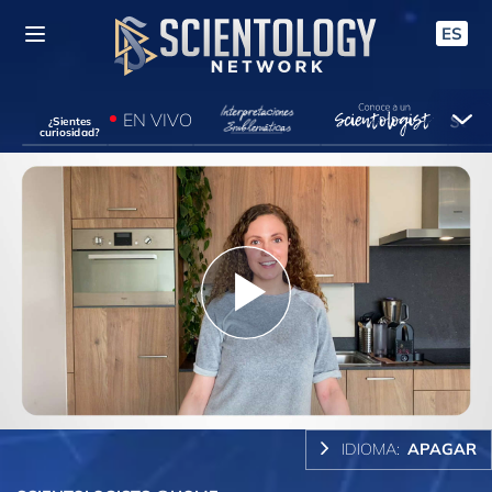
ES
EN VIVO
¿Sientes
curiosidad?
Play
Video
IDIOMA:
APAGAR