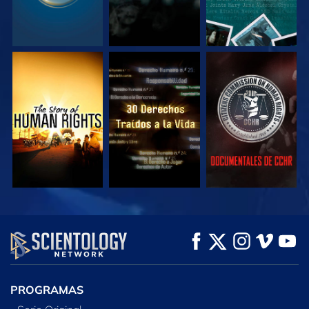
VE
VE
VE
VE
VE
EXPLORA LAS
SERIES
PROGRAMAS