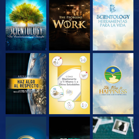
EXPLORA LAS
EXPLORA LAS
EXPLORA LAS
SERIES
SERIES
SERIES
VE
VE
VE
VE
VE
VE