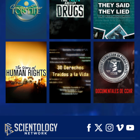
VE
VE
VE
VE
VE
EXPLORA LAS
SERIES