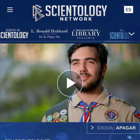
ES
Play
Video
IDIOMA:
APAGAR