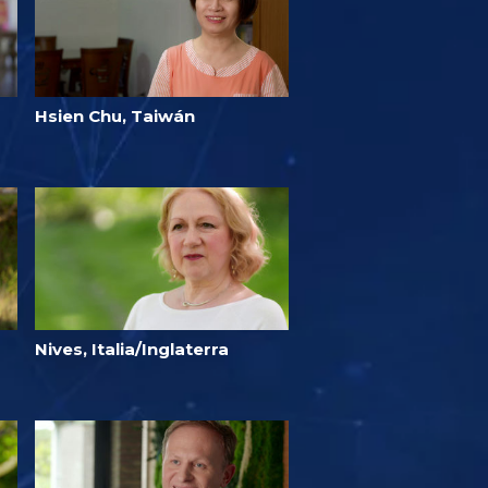
Hsien Chu, Taiwán
Nives, Italia/Inglaterra