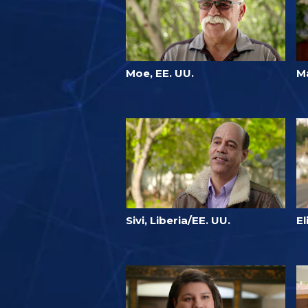
Moe, EE. UU.
Ma
Sivi, Liberia/EE. UU.
El