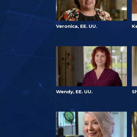
Veronica, EE. UU.
K
Wendy, EE. UU.
Sh