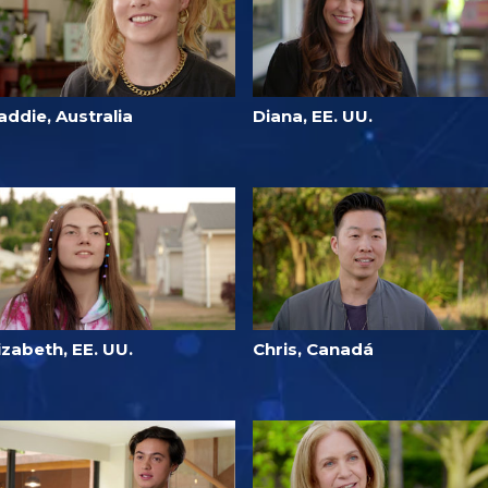
ddie, Australia
Diana, EE. UU.
izabeth, EE. UU.
Chris, Canadá