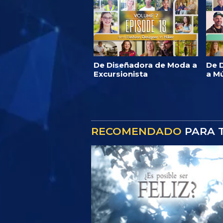
De Diseñadora de Moda a
De D
Excursionista
a M
RECOMENDADO
PARA T