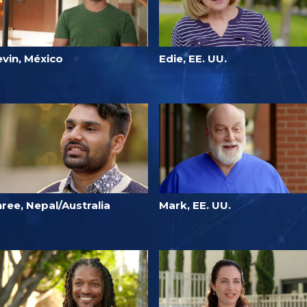
evin, México
Edie, EE. UU.
ree, Nepal/Australia
Mark, EE. UU.