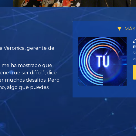
MÁS
¿
m
a Veronica, gerente de
Si
em
ue me ha mostrado que
ne que ser difícil”, dice
er muchos desafíos. Pero
no, algo que puedes