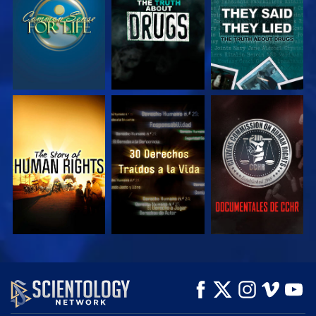
VE
VE
VE
VE
VE
EXPLORA LAS
SERIES