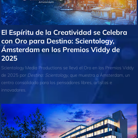
El Espíritu de la Creatividad se Celebra
con Oro para Destino: Scientology,
Ámsterdam en los Premios Viddy de
2025
Scientology Media Productions se llevó el Oro en los Premios Viddy
de 2025 por
Destino: Scientology
, que muestra a Ámsterdam, un
centro consolidado para los pensadores libres, artistas e
innovadores.