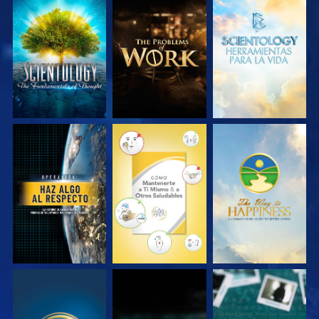
EXPLORA LAS
EXPLORA LAS
EXPLORA LAS
SERIES
SERIES
SERIES
VE
VE
VE
VE
VE
VE