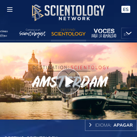
ES
Play
Video
IDIOMA:
APAGAR