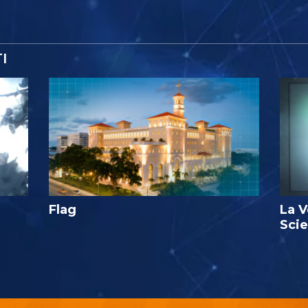
I
Flag
La V
Sci