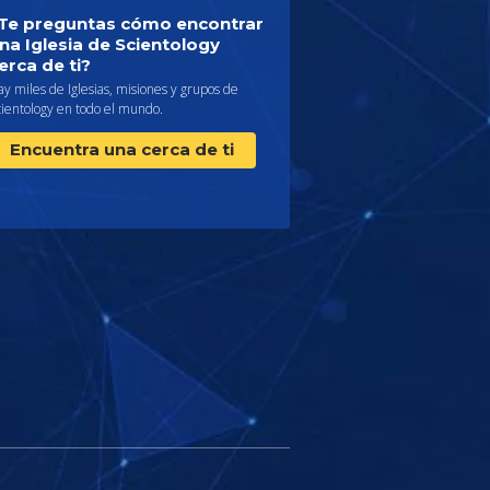
Te preguntas cómo encontrar
na Iglesia de Scientology
erca de ti?
y miles de Iglesias, misiones y grupos de
cientology en todo el mundo.
Encuentra una cerca de ti