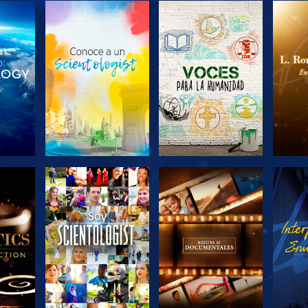
LAS
EXPLORA LAS
EXPLORA LAS
EX
S
SERIES
SERIES