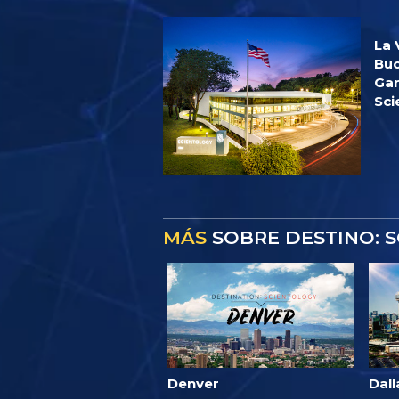
La 
Buc
Gan
Sci
MÁS
SOBRE DESTINO: 
Denver
Dall