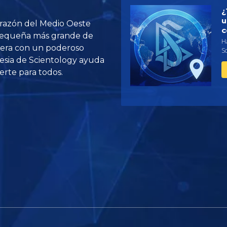
¿
u
orazón del Medio Oeste
c
pequeña más grande de
Ha
rbera con un poderoso
S
lesia de Scientology ayuda
rte para todos.