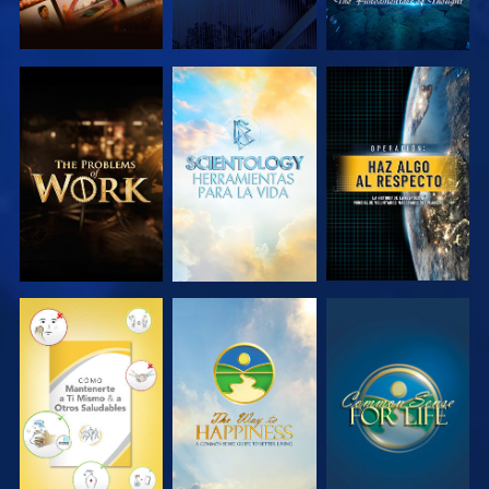
EXPLORA LAS
EXPLORA LAS
VE
SERIES
SERIES
VE
VE
VE