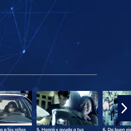
a a los niños
5. Honra y ayuda a tus
6. Da buen e