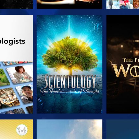
AS SERIES
VE
EXPLORA L
AS SERIES
VE
V