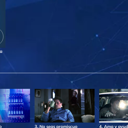
la
o
3. No seas promiscuo
4. Ama y ayud