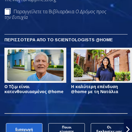
Παραγγείλετε τα Βιβλιαράκια
Ο Δρόμος προς
την Ευτυχία
ΠΕΡΙΣΣΟΤΕΡΑ ΑΠΟ ΤΟ SCIENTOLOGISTS @HOME
Ο Τζιμ είναι
Η καλύτερη επένδυση
κατενθουσιασμένος @home
@home με τη Νατάλια
Ποιοι
Οι
Εισαγωγή
είμαστε
Εκκλησίες μας