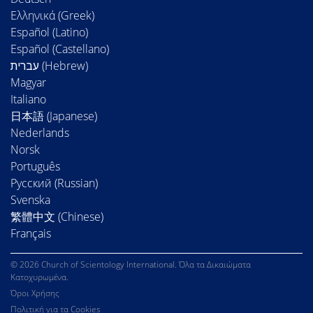
Ελληνικά (Greek)
Español (Latino)
Español (Castellano)
Magyar
Italiano
日本語 (Japanese)
Nederlands
Norsk
Português
Русский (Russian)
Svenska
繁體中文 (Chinese)
Français
© 2026 Church of Scientology International. Όλα τα Δικαιώματα
Κατοχυρωμένα.
Όροι Χρήσης
Πολιτική για τα Cookies