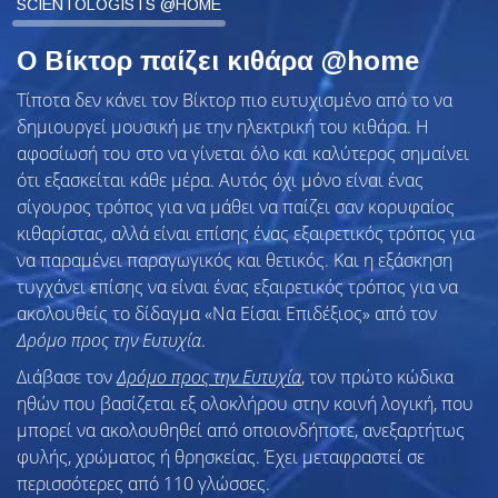
SCIENTOLOGISTS @HOME
Ο Βίκτορ παίζει κιθάρα @home
Τίποτα δεν κάνει τον Βίκτορ πιο ευτυχισμένο από το να
δημιουργεί μουσική με την ηλεκτρική του κιθάρα. Η
αφοσίωσή του στο να γίνεται όλο και καλύτερος σημαίνει
ότι εξασκείται κάθε μέρα. Αυτός όχι μόνο είναι ένας
σίγουρος τρόπος για να μάθει να παίζει σαν κορυφαίος
κιθαρίστας, αλλά είναι επίσης ένας εξαιρετικός τρόπος για
να παραμένει παραγωγικός και θετικός. Και η εξάσκηση
τυγχάνει επίσης να είναι ένας εξαιρετικός τρόπος για να
ακολουθείς το δίδαγμα «Να Είσαι Επιδέξιος» από τον
Δρόμο προς την Ευτυχία
.
Διάβασε τον
Δρόμο προς την Ευτυχία
, τον πρώτο κώδικα
ηθών που βασίζεται εξ ολοκλήρου στην κοινή λογική, που
μπορεί να ακολουθηθεί από οποιονδήποτε, ανεξαρτήτως
φυλής, χρώματος ή θρησκείας. Έχει μεταφραστεί σε
περισσότερες από 110 γλώσσες.