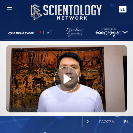
EL
LIVE
Έχεις περιέργεια;
Play
Video
ΓΛΩΣΣΑ:
EL