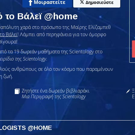
Μοιραστείτε
Δημοσιεύστε
ό το Βάλεϊ @home
ν απόλυτη χαρά στο πρόσωπο της Μαίρης Ελίζαμπεθ
το Βάλεϊ
! Λάμπει από περηφάνεια για τον όμορφο
σίγουρα!
από τα 19 δωρεάν μαθήματα της Scientology στο
ειρίδιο της Scientology
.
λλούς ανθρώπους σε όλο τον κόσμο που παραμένουν
η ζωή.
Ζητήστε ένα δωρεάν βιβλιαράκι
Ξ
Μια Περιγραφή της Scientology
Ε
OLOGISTS @HOME