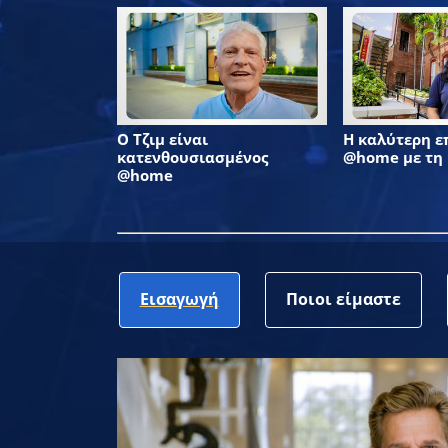
Ο Τζιμ είναι
Η καλύτερη 
κατενθουσιασμένος
@home με τη
@home
Εισαγωγή
Ποιοι είμαστε