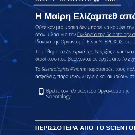
Η Μαίρη Ελίζαμπεθ απ
Ούτε καν μια μάσκα δεν μπορεί να κρύψει τη
όταν μιλάει για την
Εκκλησία της Scientology σ
Ιδανικό της Οργανισμό. Είναι ΥΠΕΡΟΧΟΣ, στα 
Το μάθημα
Τα Δυναμικά της Ύπαρξης
είναι ένα 
διαδίκτυο που βασίζονται σε αρχές από
Το Εγχ
To
Scientologists @home
παρουσιάζει τους πο
ασφαλείς, παραμένουν υγιείς και ακμάζουν στ
Βρείτε τον πλησιέστερο Οργανισμό της
Scientology
ΠΕΡΙΣΣΟΤΕΡΑ ΑΠΟ ΤΟ SCIENT