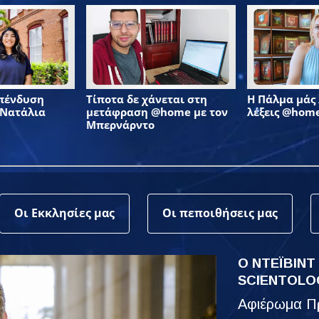
επένδυση
Τίποτα δε χάνεται στη
Η Πάλμα μάς λ
 Νατάλια
μετάφραση @home με τον
λέξεις @hom
Μπερνάρντο
Οι Εκκλησίες μας
Οι πεποιθήσεις μας
Ο ΝΤΕΪΒΙΝΤ
SCIENTOLO
Αφιέρωμα Πρ