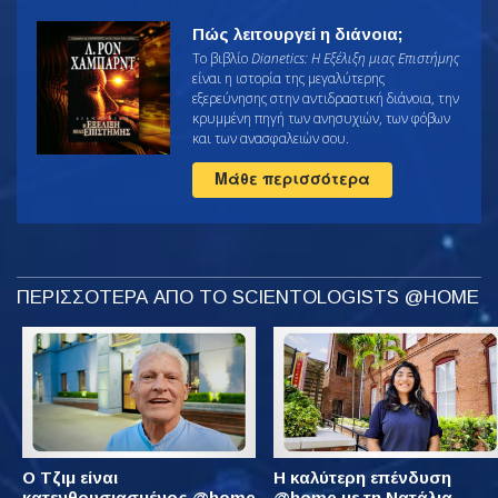
Πώς λειτουργεί η διάνοια;
Το βιβλίο
Dianetics: Η Εξέλιξη μιας Επιστήμης
είναι η ιστορία της μεγαλύτερης
εξερεύνησης στην αντιδραστική διάνοια, την
κρυμμένη πηγή των ανησυχιών, των φόβων
και των ανασφαλειών σου.
Μάθε περισσότερα
ΠΕΡΙΣΣΟΤΕΡΑ ΑΠΟ ΤΟ SCIENTOLOGISTS @HOME
Ο Τζιμ είναι
Η καλύτερη επένδυση
κατενθουσιασμένος @home
@home με τη Νατάλια