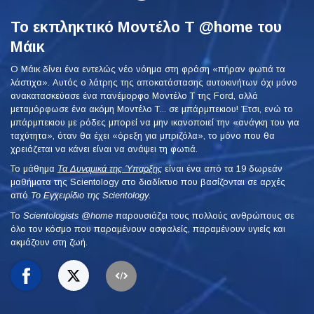
Το εκπληκτικό Μοντέλο T @home του
Μάικ
Ο Μάικ δίνει ένα εντελώς νέο νόημα στη φράση «πήραν φωτιά τα
λάστιχα». Αυτός ο λάτρης της αποκατάστασης αυτοκινήτων όχι μόνο
ανακατασκεύασε ένα πανέμορφο Μοντέλο Τ της Ford, αλλά
μεταμόρφωσε ένα ακόμη Μοντέλο Τ... σε μπάρμπεκιου! Έτσι, ενώ το
μπάρμπεκιου με ρόδες μπορεί να μην ικανοποιεί την «ανάγκη του για
ταχύτητα», όταν θα έχει «όρεξη για μπριζόλα», το μόνο που θα
χρειάζεται να κάνει είναι να ανάψει τη φωτιά.
Το μάθημα
Τα Δυναμικά της Ύπαρξης
είναι ένα από τα 19 δωρεάν
μαθήματα της Scientology στο διαδίκτυο που βασίζονται σε αρχές
από
Το Εγχειρίδιο της Scientology
.
To
Scientologists @home
παρουσιάζει τους πολλούς ανθρώπους σε
όλο τον κόσμο που παραμένουν ασφαλείς, παραμένουν υγιείς και
ακμάζουν στη ζωή.