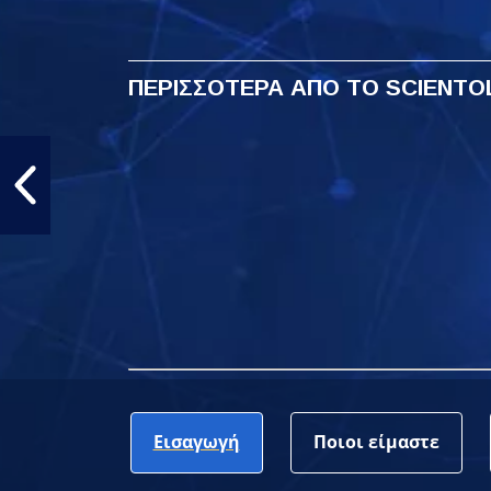
ΠΕΡΙΣΣΟΤΕΡΑ ΑΠΟ ΤΟ SCIENT
Ο Τζιμ είναι
Η καλύτερη επένδυση
Τίπ
κατενθουσιασμένος
@home με τη Νατάλια
μετ
@home
Μπ
Εισαγωγή
Ποιοι είμαστε