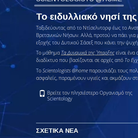
Το ειδυλλιακό νησί τη
Ταξιδεύοντας από το Ντίσελντορφ έως το Ανατ
Βρετανικών Νήσων. Αλλά, προτού να πάει για 
εξοχής του Δυτικού Σάσεξ που κάνει την ψυχή 
Το μάθημα
Τα Δυναμικά της Ύπαρξης
είναι ένα 
διαδίκτυο που βασίζονται σε αρχές από
Το Εγχ
To
Scientologists @home
παρουσιάζει τους πο
ασφαλείς, παραμένουν υγιείς και ακμάζουν στ
Βρείτε τον πλησιέστερο Οργανισμό της
Scientology
ΣΧΕΤΙΚΑ ΝΕΑ