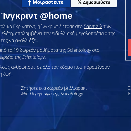
Μοιραστείτε
Δημοσιεύστε
ς Ίνγκριντ @home
ολικό Γκρίνστεντ, η Ίνγκριντ έφτασε στο
Σαιντ Χιλ
των
μελέτη, απολαμβάνει την ειδυλλιακή μεγαλοπρέπεια της
της να αγαλλιάζει.
από τα 19 δωρεάν μαθήματα της Scientology στο
ειρίδιο της Scientology
.
λλούς ανθρώπους σε όλο τον κόσμο που παραμένουν
η ζωή.
Ζητήστε ένα δωρεάν βιβλιαράκι
Ξ
Μια Περιγραφή της Scientology
Ε