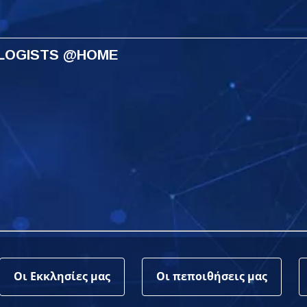
OLOGISTS @HOME
οτα δε χάνεται στη
Η Πάλμα μάς λέει για τις
Η Αντζ
άφραση @home με τον
λέξεις @home
τα Βασ
ερνάρντο
Οι Εκκλησίες μας
Οι πεποιθήσεις μας