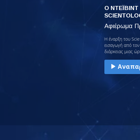
Ο ΝΤΕΪΒΙΝΤ
SCIENTOLO
Αφιέρωμα Πρ
Η έναρξη του Scie
εισαγωγή από τον 
διάρκειας μιας ώρ
Αναπα