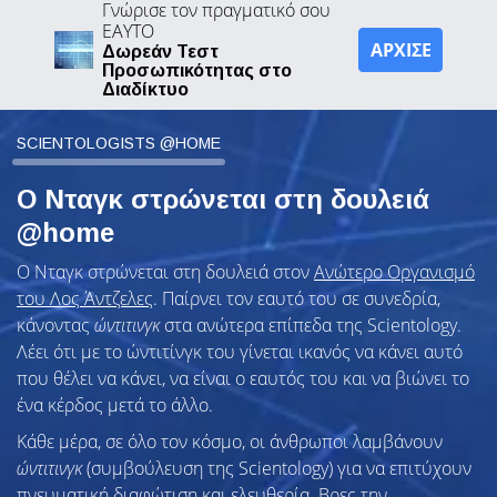
Γνώρισε τον πραγματικό σου
ΕΑΥΤΟ
ΑΡΧΙΣΕ
Δωρεάν Τεστ
Προσωπικότητας στο
Διαδίκτυο
SCIENTOLOGISTS @HOME
Ο Νταγκ στρώνεται στη δουλειά
@home
Ο Νταγκ στρώνεται στη δουλειά στον
Ανώτερο Οργανισμό
του Λος Άντζελες
. Παίρνει τον εαυτό του σε συνεδρία,
κάνοντας
ώντιτινγκ
στα ανώτερα επίπεδα της Scientology.
Λέει ότι με το ώντιτίνγκ του γίνεται ικανός να κάνει αυτό
που θέλει να κάνει, να είναι ο εαυτός του και να βιώνει το
ένα κέρδος μετά το άλλο.
Κάθε μέρα, σε όλο τον κόσμο, οι άνθρωποι λαμβάνουν
ώντιτινγκ
(συμβούλευση της Scientology) για να επιτύχουν
πνευματική διαφώτιση και ελευθερία.
Βρες την