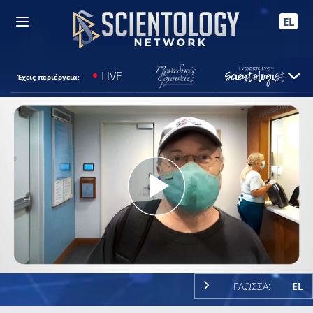
EL
LIVE
Έχεις περιέργεια;
Play
Video
ΓΛΩΣΣΑ:
EL