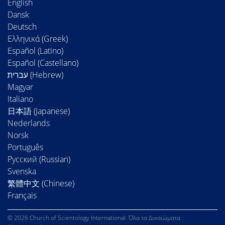
English
Dansk
Deutsch
Ελληνικά (Greek)
Español (Latino)
Español (Castellano)
Magyar
Italiano
日本語 (Japanese)
Nederlands
Norsk
Português
Русский (Russian)
Svenska
繁體中文 (Chinese)
Français
© 2026 Church of Scientology International. Όλα τα Δικαιώματα