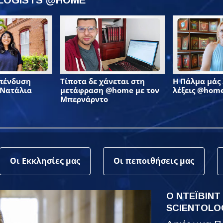
επένδυση
Τίποτα δε χάνεται στη
Η Πάλμα μάς λ
 Νατάλια
μετάφραση @home με τον
λέξεις @hom
Μπερνάρντο
Οι Εκκλησίες μας
Οι πεποιθήσεις μας
Ο ΝΤΕΪΒΙΝΤ
SCIENTOLO