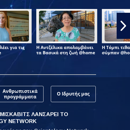
έει για τις
Η Αντζέλικα απολαμβάνει
Η Τόμπι τιθα
e
τα Βασικά στη ζωή @home
σύμπαν @h
Ανθρωπιστικά
Ο Ιδρυτής μας
προγράμματα
 ΜΙΣΚΑΒΙΤΣ ΛΑΝΣΑΡΕΙ ΤΟ
GY NETWORK