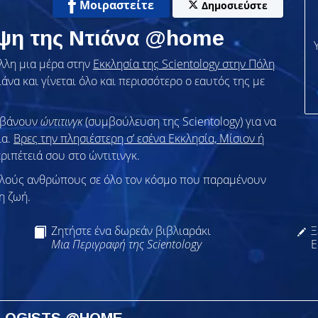
Μοιραστείτε
Δημοσιεύστε
υψη της Ντιάνα @home
λλη μια μέρα στην
Εκκλησία της Scientology στην Πόλη
άνα και γίνεται όλο και περισσότερο ο εαυτός της με
αμβάνουν
ώντιτινγκ
(συμβούλευση της Scientology) για να
ία.
Βρες την πλησιέστερη σ’ εσένα Εκκλησία, Μίσιον ή
εριπέτειά σου στο ώντιτινγκ.
λλούς ανθρώπους σε όλο τον κόσμο που παραμένουν
η ζωή.
Ζητήστε ένα δωρεάν βιβλιαράκι
Ξ
Μια Περιγραφή της Scientology
Ε
OLOGISTS @HOME