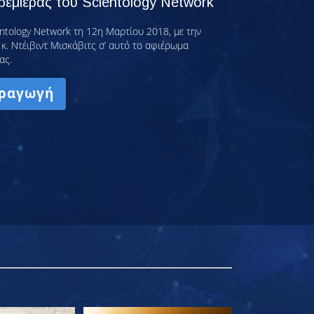
εμιέρας του Scientology Network
ntology Network τη 12η Μαρτίου 2018, με την
κ. Ντέιβιντ Μισκάβιτς σ’ αυτό το αφιέρωμα
ας.
ραγωγή