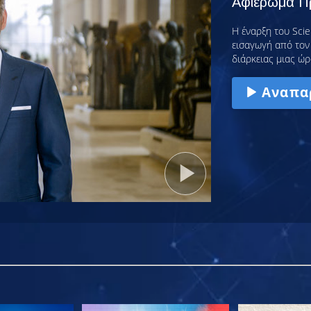
Αφιέρωμα Πρ
Η έναρξη του Scie
εισαγωγή από τον 
διάρκειας μιας ώρ
Αναπα