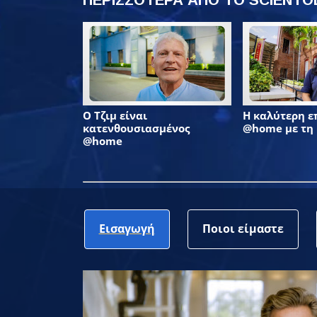
Ο Τζιμ είναι
Η καλύτερη 
κατενθουσιασμένος
@home με τη
@home
Εισαγωγή
Ποιοι είμαστε