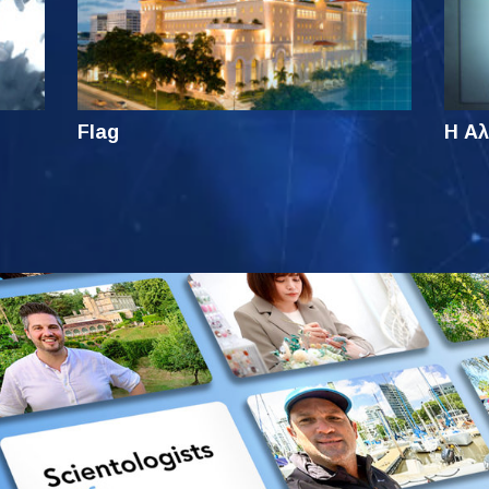
Flag
Η Αλ