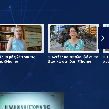
λμα μάς λέει για τις
Η Αντζέλικα απολαμβάνει τα
Η Τ
εις @home
Βασικά στη ζωή @home
σύ