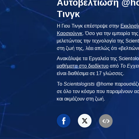
Αυτοβελτίωση @ho
Τινγκ
Η Γιου Τινγκ επέστρεψε στην
Εκκλησία
Καοσιούνγκ
. Όσο για την εμπειρία της
μελετώντας την τεχνολογία της Scien
στη ζωή της, λέει απλώς ότι «βελτιών
Ανακάλυψε τα Εργαλεία της Scientol
μαθήματα στο διαδίκτυο
από
Το Εγχει
είναι διαθέσιμα σε 17 γλώσσες.
To
Scientologists @home
παρουσιάζε
σε όλο τον κόσμο που παραμένουν ασ
και ακμάζουν στη ζωή.