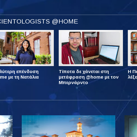
SCIENTOLOGISTS @HOME
λύτερη επένδυση
Τίποτα δε χάνεται στη
Η Πά
e με τη Νατάλια
μετάφραση @home με τον
λέξ
Μπερνάρντο