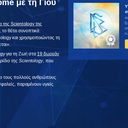
me με τη Γιου
Υ
σ
Α
ξε
 της Scientology της
απ
, το θέτει συνοπτικά:
ε
tology και χρησιμοποιώντας τη
εται».
ogy για τη Ζωή στα
19 δωρεάν
ρίδιο της Scientology
, που
ι τους πολλούς ανθρώπους
φαλείς, παραμένουν υγιείς