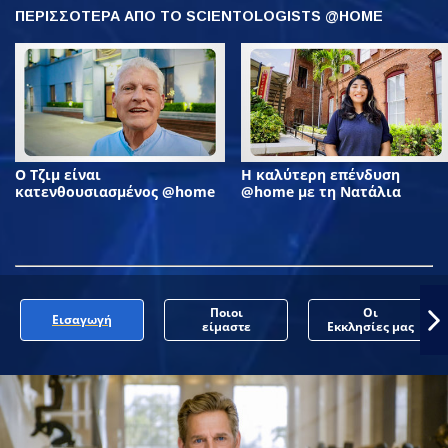
ΠΕΡΙΣΣΟΤΕΡΑ ΑΠΟ ΤΟ SCIENTOLOGISTS @HOME
Ο Τζιμ είναι
Η καλύτερη επένδυση
κατενθουσιασμένος @home
@home με τη Νατάλια
Ποιοι
Οι
Εισαγωγή
είμαστε
Εκκλησίες μας