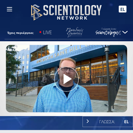
EL
LIVE
Έχεις περιέργεια;
Play
Video
ΓΛΩΣΣΑ:
EL