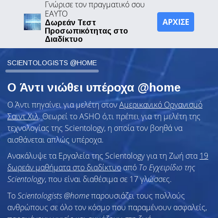
Γνώρισε τον πραγματικό σου
ΕΑΥΤΟ
ΑΡΧΙΣΕ
Δωρεάν Τεστ
Προσωπικότητας στο
Διαδίκτυο
SCIENTOLOGISTS @HOME
Ο Άντι νιώθει υπέροχα @home
Ο Άντι πηγαίνει για μελέτη στον
Αμερικανικό Οργανισμό
Σαιντ Χιλ
. Θεωρεί το ASHO ό,τι πρέπει για τη μελέτη της
τεχνολογίας της Scientology, η οποία τον βοηθά να
αισθάνεται απλώς υπέροχα.
Ανακάλυψε τα Εργαλεία της Scientology για τη Ζωή στα
19
δωρεάν μαθήματα στο διαδίκτυο
από
Το Εγχειρίδιο της
Scientology
, που είναι διαθέσιμα σε 17 γλώσσες.
To
Scientologists @home
παρουσιάζει τους πολλούς
ανθρώπους σε όλο τον κόσμο που παραμένουν ασφαλείς,