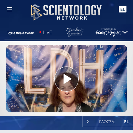
EL
LIVE
Έχεις περιέργεια;
Play
Video
ΓΛΩΣΣΑ:
EL