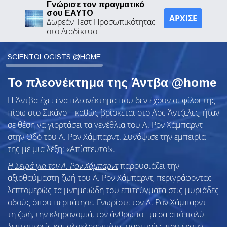
Γνώρισε τον πραγματικό
σου ΕΑΥΤΟ
ΑΡΧΙΣΕ
Δωρεάν Τεστ Προσωπικότητας
στο Διαδίκτυο
SCIENTOLOGISTS @HOME
Το πλεονέκτημα της Άντβα @home
Η Άντβα έχει ένα πλεονέκτημα που δεν έχουν οι φίλοι της
πίσω στο Σικάγο – καθώς βρίσκεται στο Λος Άντζελες, ήταν
σε θέση να γιορτάσει τα γενέθλια του Λ. Ρον Χάμπαρντ
στην Οδό του Λ. Ρον Χάμπαρντ. Συνόψισε την εμπειρία
της με μια λέξη: «Απίστευτο!».
Η Σειρά για τον Λ. Ρον Χάμπαρντ
παρουσιάζει την
αξιοθαύμαστη ζωή του Λ. Ρον Χάμπαρντ, περιγράφοντας
λεπτομερώς τα μνημειώδη του επιτεύγματα στις μυριάδες
οδούς όπου περπάτησε. Γνωρίστε τον Λ. Ρον Χάμπαρντ –
τη ζωή, την κληρονομιά, τον άνθρωπο– μέσα από πολύ
λεπτομερείς και ολοκληρωμένες μαρτυρίες που έχουν