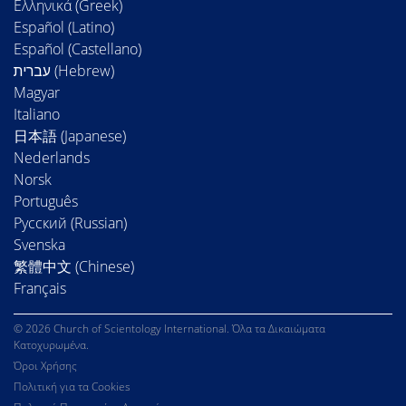
Ελληνικά (Greek)
Español (Latino)
Español (Castellano)
Magyar
Italiano
日本語 (Japanese)
Nederlands
Norsk
Português
Русский (Russian)
Svenska
繁體中文 (Chinese)
Français
© 2026 Church of Scientology International. Όλα τα Δικαιώματα
Κατοχυρωμένα.
Όροι Χρήσης
Πολιτική για τα Cookies