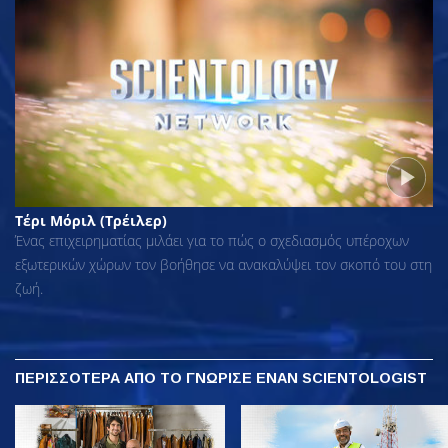
Τέρι Μόριλ (Τρέιλερ)
Ένας επιχειρηματίας μιλάει για το πώς ο σχεδιασμός υπέροχων
εξωτερικών χώρων τον βοήθησε να ανακαλύψει τον σκοπό του στη
ζωή.
ΠΕΡΙΣΣΟΤΕΡΑ
ΑΠΟ ΤΟ ΓΝΩΡΙΣΕ ΕΝΑΝ SCIENTOLOGIST