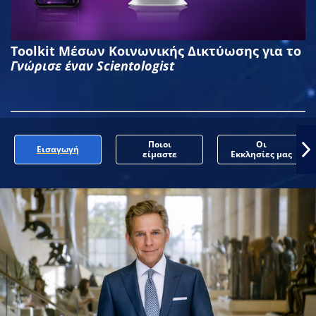
Toolkit Μέσων Κοινωνικής Δικτύωσης για το
Γνώρισε έναν Scientologist
Ποιοι
Οι
Εισαγωγή
είμαστε
Εκκλησίες μας