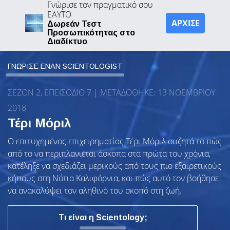
Γνώρισε τον πραγματικό σου
ΕΑΥΤΟ
ΑΡΧΙΣΕ
Δωρεάν Τεστ
Προσωπικότητας στο
Διαδίκτυο
ΓΝΩΡΙΣΕ ΕΝΑΝ SCIENTOLOGIST
ΣΕΖΟΝ 2, ΕΠΕΙΣΟΔΙΟ 7 | ΜΕΤΑΔΌΘΗΚΕ: 13 ΝΟΕΜΒΡΊΟΥ
2018
Τέρι Μόριλ
Ο επιτυχημένος επιχειρηματίας Τέρι Μόριλ συζητά το πώς
από το να περιπλανιέται άσκοπα στα πρώτα του χρόνια,
κατέληξε να σχεδιάζει μερικούς από τους πιο εξαιρετικούς
κήπους στη Νότια Καλιφόρνια, και πώς αυτό τον βοήθησε
να ανακαλύψει τον αληθινό του σκοπό στη ζωή.
Τι είναι η Scientology;