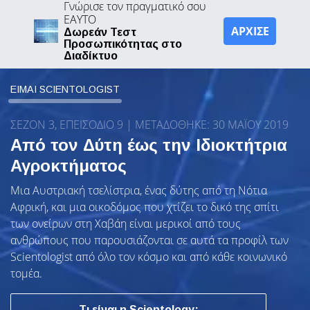
Γνώρισε τον πραγματικό σου
ΕΑΥΤΟ
ΑΡΧΙΣΕ
Δωρεάν Τεστ
Προσωπικότητας στο
Διαδίκτυο
ΕΙΜΑΙ SCIENTOLOGIST
ΣΕΖΟΝ 3, ΕΠΕΙΣΟΔΙΟ 9 | ΜΕΤΑΔΌΘΗΚΕ: 30 ΜΑΪΟΥ 2019
Από τον Δύτη έως την Ιδιοκτήτρια
Αγροκτήματος
Μια Αυστριακή τσελίστρια, ένας δύτης από τη Νότια
Αφρική, και μια οικοδόμος που χτίζει το δικό της σπίτι
των ονείρων στη Χαβάη είναι μερικοί από τους
ανθρώπους που παρουσιάζονται σε αυτά τα προφίλ των
Scientologist από όλο τον κόσμο και από κάθε κοινωνικό
τομέα.
Τι είναι η Scientology;