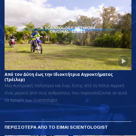
Από τον Δύτη έως την Ιδιοκτήτρια Αγροκτήματος
(Τρέιλερ)
Μια Αυστριακή τσελίστρια και ένας δύτης από τη Νότια Αφρική
είναι μερικοί από τους ανθρώπους που παρουσιάζονται σε αυτά
τα προφίλ των Scientologist.
ΠΕΡΙΣΣΟΤΕΡΑ
ΑΠΟ ΤΟ ΕΙΜΑΙ SCIENTOLOGIST