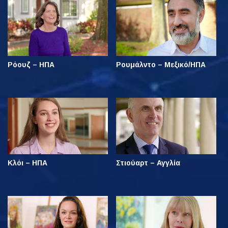
Ρόουζ – ΗΠΑ
Ρουμάλντο – Μεξικό/ΗΠΑ
Κλόι – ΗΠΑ
Στιούαρτ – Αγγλία