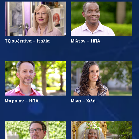
Τζιουζεπίνα – Ιταλία
Μίλτον – ΗΠΑ
Μπράιαν – ΗΠΑ
Μίνα – Χιλή