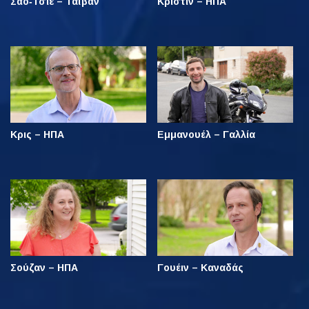
Σάο‑Τσιε – Ταϊβάν
Κρίστιν – ΗΠΑ
Κρις – ΗΠΑ
Εμμανουέλ – Γαλλία
Σούζαν – ΗΠΑ
Γουέιν – Καναδάς