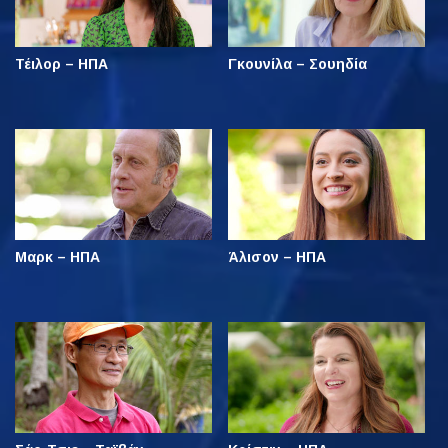
Τέιλορ – ΗΠΑ
Γκουνίλα – Σουηδία
Μαρκ – ΗΠΑ
Άλισον – ΗΠΑ