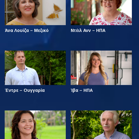
Άνα Λουίζα – Μεξικό
Ντέιλ Ανν – ΗΠΑ
Έντρε – Ουγγαρία
Ίβα – ΗΠΑ