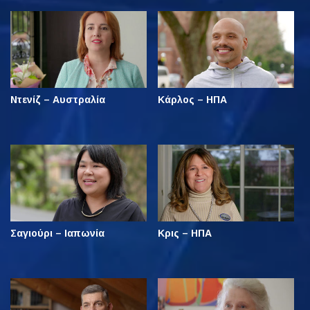
Ντενίζ – Αυστραλία
Κάρλος – ΗΠΑ
Σαγιούρι – Ιαπωνία
Κρις – ΗΠΑ