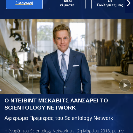
Ποιοι
Οι
Εισαγωγή
είμαστε
Εκκλησίες μας
Ο ΝΤΕΪΒΙΝΤ ΜΙΣΚΑΒΙΤΣ ΛΑΝΣΑΡΕΙ ΤΟ
SCIENTOLOGY NETWORK
Αφιέρωμα Πρεμιέρας του Scientology Network
Η έναρξη του Scientology Network τη 12η Μαρτίου 2018, με την