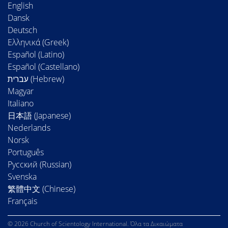
English
Dansk
Deutsch
Ελληνικά (Greek)
Español (Latino)
Español (Castellano)
Magyar
Italiano
日本語 (Japanese)
Nederlands
Norsk
Português
Русский (Russian)
Svenska
繁體中文 (Chinese)
Français
© 2026 Church of Scientology International. Όλα τα Δικαιώματα