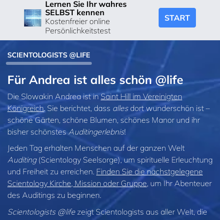
Lernen Sie Ihr wahres
SELBST kennen
START
Kostenfreier online
Persönlichkeitstest
SCIENTOLOGISTS @LIFE
Für Andrea ist alles schön @life
Die Slowakin Andrea ist in
Saint Hill im Vereinigten
Königreich
. Sie berichtet, dass
alles
dort wunderschön ist –
schöne Gärten, schöne Blumen, schönes Manor und ihr
bisher schönstes
Auditingerlebnis
!
Jeden Tag erhalten Menschen auf der ganzen Welt
Auditing
(Scientology Seelsorge), um spirituelle Erleuchtung
und Freiheit zu erreichen.
Finden Sie die nächstgelegene
Scientology Kirche, Mission oder Gruppe
, um Ihr Abenteuer
des Auditings zu beginnen.
Scientologists @life
zeigt Scientologists aus aller Welt, die