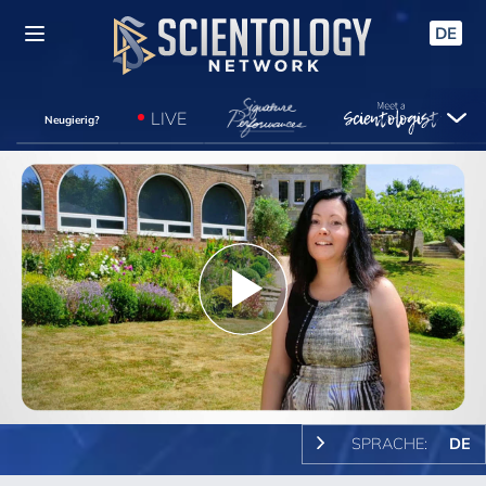
DE
LIVE
Neugierig?
Play
Video
SPRACHE:
DE