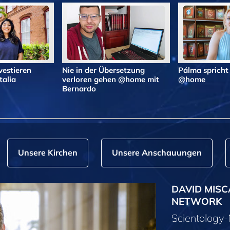
vestieren
Nie in der Übersetzung
Pálma spricht
alia
verloren gehen @home mit
@home
Bernardo
Unsere Kirchen
Unsere Anschauungen
DAVID MISC
NETWORK
Scientolog