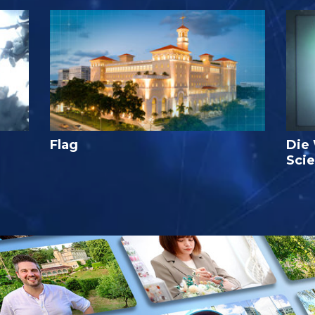
Flag
Die
Sci