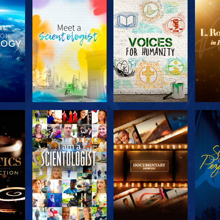
SERIE
SERIE
KEN
ENTDECKEN
ENTDECKEN
EN