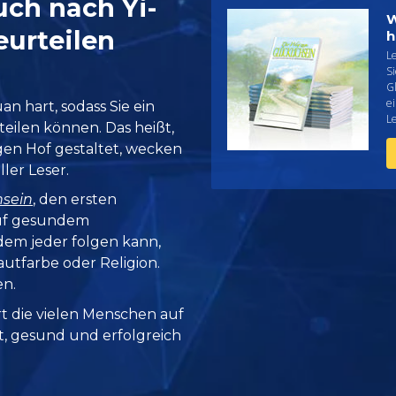
uch nach Yi-
W
urteilen
h
L
S
G
e
an hart, sodass Sie ein
L
eilen können. Das heißt,
higen Hof gestaltet, wecken
ler Leser.
hsein
, den ersten
auf gesundem
em jeder folgen kann,
utfarbe oder Religion.
en.
rt die vielen Menschen auf
it, gesund und erfolgreich