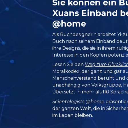
Sie können ein B
Xuans Einband be
@home
Als Buchdesignerin arbeitet Yi-Xu
Buch nach seinem Einband beurt
ihre Designs, die sie in ihrem ru
Interesse in den Köpfen potenziel
Lesen Sie den
Weg zum Glücklic
Moralkodex, der ganz und gar 
Menschenverstand beruht und d
unabhängig von Volksgruppe, Ha
Übersetzt in mehr als 110 Sprach
Scientologists @home
präsentie
der ganzen Welt, die in Sicherhe
im Leben bleiben.