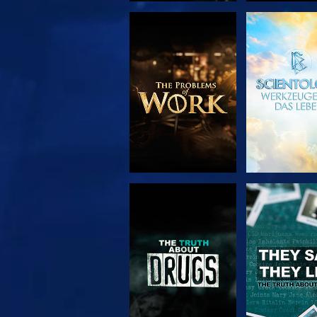
SERIE
ANSEH
ENTDECKEN
ANSEHEN
ANSEH