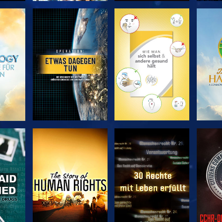
EN
SERIE
SERIE
ENTDECKEN
ENTDECKEN
EN
EN
ANSEHEN
ANSEHEN
A