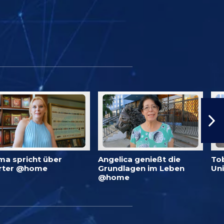
ma spricht über
Angelica genießt die
To
rter @home
Grundlagen im Leben
Un
@home