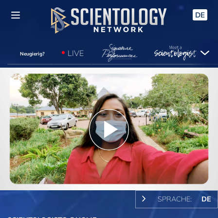
DE
LIVE
Neugierig?
Play
Video
SPRACHE:
DE