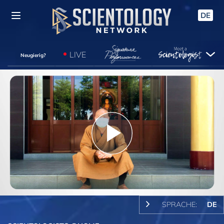
DE
LIVE
Neugierig?
Play
Video
SPRACHE:
DE