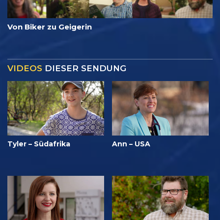
Von Biker zu Geigerin
VIDEOS
DIESER SENDUNG
Tyler – Südafrika
Ann – USA