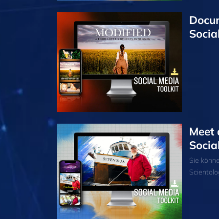
Docum
Socia
Meet 
Socia
Sie könn
Scientolo