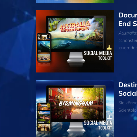
Docum
End S
Australia
schönsten
lauernden
Desti
Socia
Sie könn
Scientolo