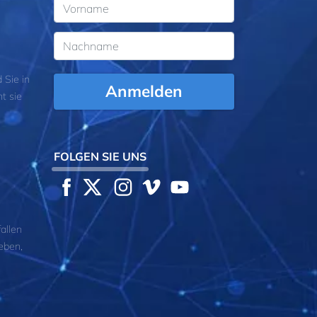
 Sie in
Anmelden
t sie
FOLGEN SIE UNS
allen
eben,