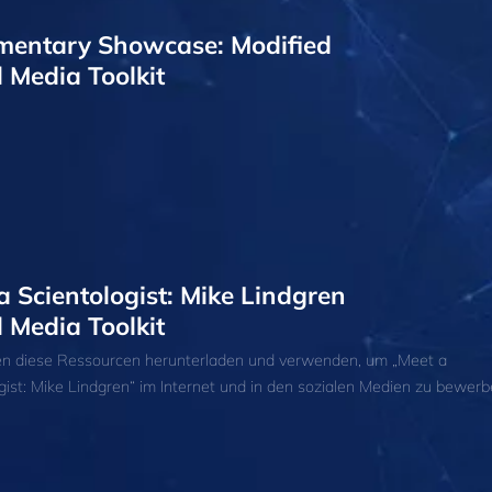
entary Showcase: Modified
l Media Toolkit
a Scientologist: Mike Lindgren
l Media Toolkit
en diese Ressourcen herunterladen und verwenden, um „Meet a
gist: Mike Lindgren“ im Internet und in den sozialen Medien zu bewerb