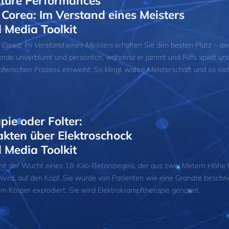
ture Performances
 Corea: Im Verstand eines Meisters
l Media Toolkit
 Corea: Im Verstand eines Meisters
erhalten Sie den besten Platz – die
nde unverblümt und persönlich, während er jammt und Riffs spielt und
ferischen Prozess einweiht. So klingt wahre Meisterschaft und so sieh
pie oder Folter:
akten über Elektroschock
l Media Toolkit
t mit der Wucht eines 18-Kilo-Betonziegels, der aus zwei Metern Höhe f
wird, auf den Kopf. Sie wurde von Patienten wie eine Granate beschri
rem Körper explodiert. Sie wird Elektrokrampftherapie genannt.