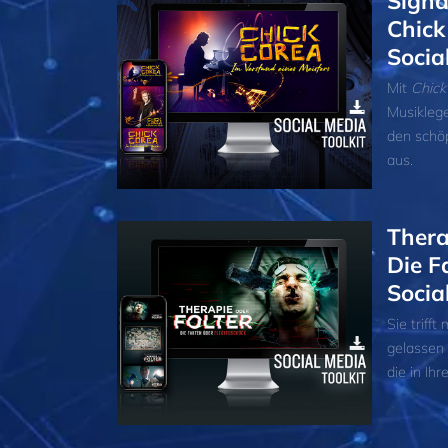
Signa
Chick
Socia
Mit
Chick
Musiklege
den schöp
aus.
Thera
Die F
Socia
Sie triff
gelassen 
die in Ih