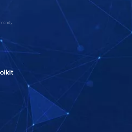
manity:
olkit