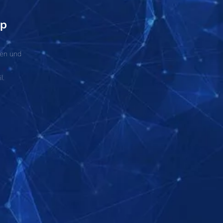
op
ten und
l.