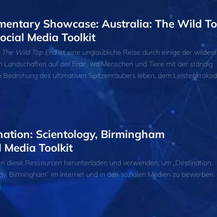
entary Showcase: Australia: The Wild T
ocial Media Toolkit
: The Wild Top End
ist eine unglaubliche Reise durch einige der wildes
 Landschaften auf der Erde, wo Menschen und Tiere mit der ständig
 Bedrohung des ultimativen Spitzenräubers leben, dem Leistenkrokodi
nation: Scientology, Birmingham
l Media Toolkit
en diese Ressourcen herunterladen und verwenden, um „Destination:
gy, Birmingham“ im Internet und in den sozialen Medien zu bewerben.