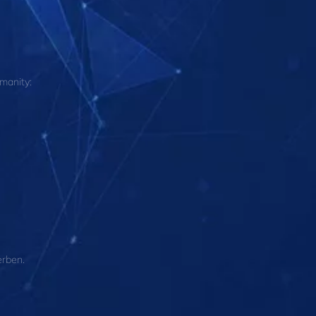
manity:
erben.