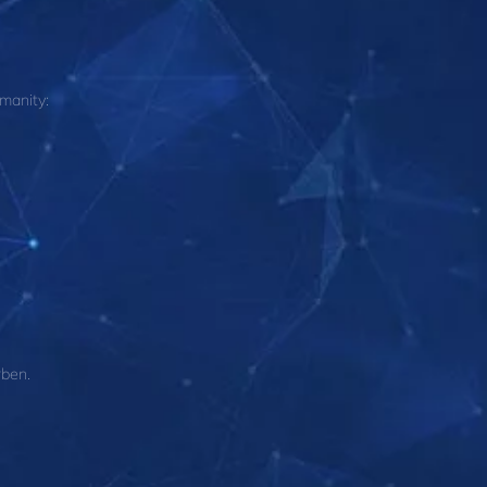
manity:
rben.