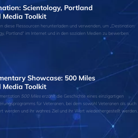
nation: Scientology, Portland
l Media Toolkit
en diese Ressourcen herunterladen und verwenden, um „Destination:
gy, Portland“ im Internet und in den sozialen Medien zu bewerben.
entary Showcase: 500 Miles
l Media Toolkit
mentation
500 Miles
erzählt die Geschichte eines einzigartigen
tierungsprogramms für Veteranen, bei dem sowohl Veteranen als auch
iert werden und ihr wahres Ziel und ihr Wert wiederhergestellt werden.