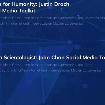
s for Humanity: Justin Drach
l Media Toolkit
en diese Ressourcen herunterladen und verwenden, um „Voices for Hu
ach“ im Internet und in den sozialen Medien zu bewerben.
a Scientologist: John Chan Social Media To
en diese Ressourcen herunterladen und verwenden, um „Meet a
gist: John Chan“ im Internet und in den sozialen Medien zu bewerben.