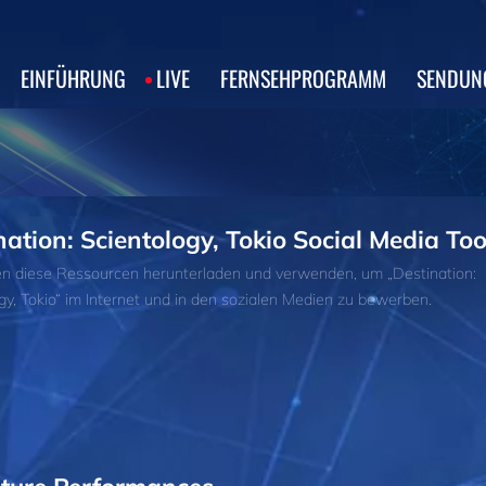
EINFÜHRUNG
LIVE
FERNSEHPROGRAMM
SENDUN
nation: Scientology, Tokio Social Media Too
en diese Ressourcen herunterladen und verwenden, um „Destination:
gy, Tokio“ im Internet und in den sozialen Medien zu bewerben.