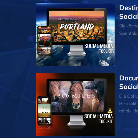
Desti
Socia
Sie könn
Scientolo
Docum
Socia
Die Doku
Rehabili
rehabilit