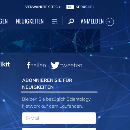
VERWANDTE SITES
SPRACHE
DE
ANMELDEN
GEN
NEUIGKEITEN
lkit
teilen
tweeten
ABONNIEREN SIE FÜR
NEUIGKEITEN
Bleiben Sie bezüglich Scientology
Network auf dem Laufenden.