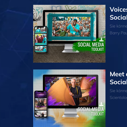
Voice
Socia
Sie könn
Barry Pau
Meet 
Socia
Sie könn
Scientolo