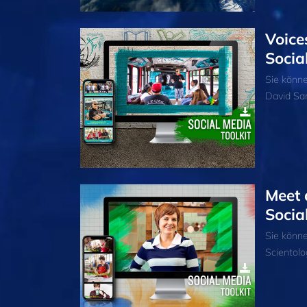
Voice
Socia
Sie könn
David San
Meet 
Socia
Sie könn
Scientolo