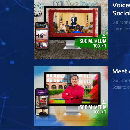
Voice
Socia
Sie könn
Justin Dr
Meet 
Sie könn
Scientolo