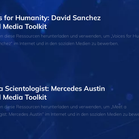
s for Humanity: David Sanchez
l Media Toolkit
en diese Ressourcen herunterladen und verwenden, um „Voices for Hu
chez“ im Internet und in den sozialen Medien zu bewerben.
a Scientologist: Mercedes Austin
l Media Toolkit
en diese Ressourcen herunterladen und verwenden, um „Meet a
gist: Mercedes Austin“ im Internet und in den sozialen Medien zu bew