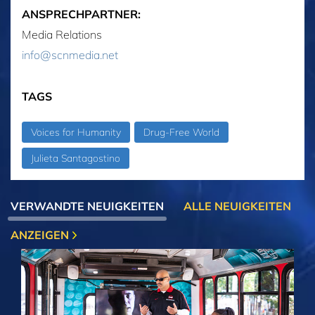
ANSPRECHPARTNER:
Media Relations
info@scnmedia.net
TAGS
Voices for Humanity
Drug-Free World
Julieta Santagostino
VERWANDTE NEUIGKEITEN
ALLE NEUIGKEITEN
ANZEIGEN