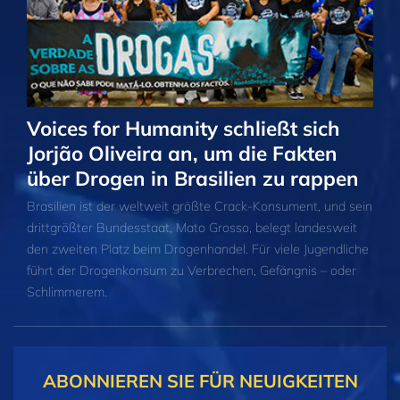
Voices for Humanity schließt sich
Jorjão Oliveira an, um die Fakten
über Drogen in Brasilien zu rappen
Brasilien ist der weltweit größte Crack-Konsument, und sein
drittgrößter Bundesstaat, Mato Grosso, belegt landesweit
den zweiten Platz beim Drogenhandel. Für viele Jugendliche
führt der Drogenkonsum zu Verbrechen, Gefängnis – oder
Schlimmerem.
ABONNIEREN SIE FÜR NEUIGKEITEN