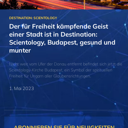
Der für Freiheit kämpfende Geist
einer Stadt ist in Destination:
Scientology, Budapest, gesund und
munter
Nicht weit vom Ufer der Donau entfernt befindet sich jetzt die
Scientology-Kirche Budapest, ein Symbol der spirituellen
Freiheit für Ungarn aller Glaubensrichtungen.
1. Mai 2023
ABONNIEREN SIE FÜR NEUIGKEITEN