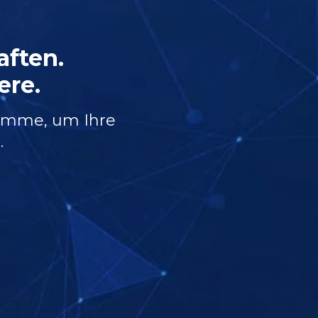
ften.
ere.
ramme, um Ihre
.