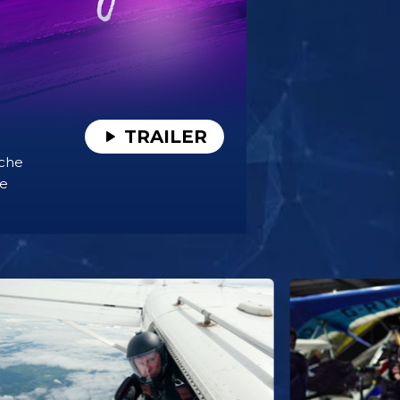
TRAILER
sche
le